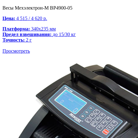
Весы Мехэлектрон-М ВР4900-05
Цена:
4 515 / 4 620 р.
Платформа:
340х235 мм
Предел взвешивания:
до 15/30 кг
Точность:
2 г
Просмотреть