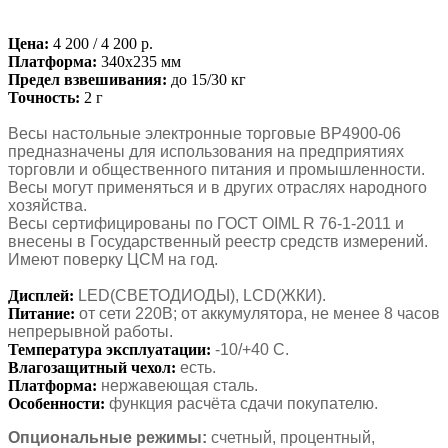
Цена:
4 200 / 4 200 р.
Платформа:
340х235 мм
Предел взвешивания:
до 15/30 кг
Точность:
2 г
Весы настольные электронные торговые ВР4900-06
предназначены для использования на предприятиях
торговли и общественного питания и промышленности.
Весы могут применяться и в других отраслях народного
хозяйства.
Весы сертифицированы по ГОСТ OIML R 76-1-2011 и
внесены в Государственный реестр средств измерений.
Имеют поверку ЦСМ на год.
Дисплей:
LЕD(СВЕТОДИОДЫ), LСD(ЖКИ).
Питание:
от сети 220В; от аккумулятора, не менее 8 часов
непрерывной работы.
Температура эксплуатации:
-10/+40 С.
Влагозащитный чехол:
есть.
Платформа:
нержавеющая сталь.
Особенности:
функция расчёта сдачи покупателю.
Опциональные режимы:
счетный, процентный,