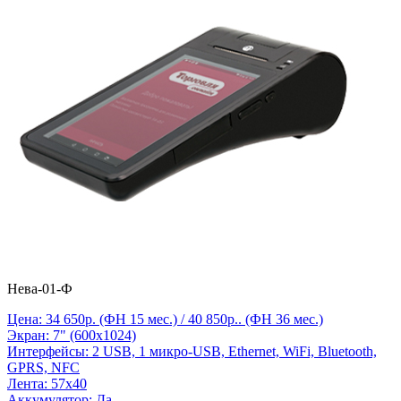
Нева-01-Ф
Цена: 34 650р. (ФН 15 мес.) / 40 850р.. (ФН 36 мес.)
Экран: 7" (600х1024)
Интерфейсы: 2 USB, 1 микро-USB, Ethernet, WiFi, Bluetooth,
GPRS, NFC
Лента: 57х40
Аккумулятор: Да