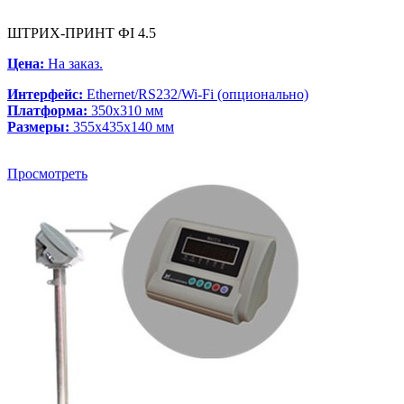
ШТРИХ-ПРИНТ ФI 4.5
Цена:
На заказ.
Интерфейс:
Ethernet/RS232/Wi-Fi (опционально)
Платформа:
350x310 мм
Размеры:
355x435x140 мм
Просмотреть